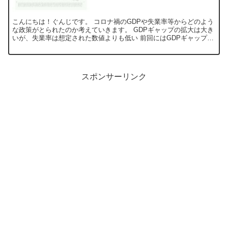
こんにちは！ぐんじです。 コロナ禍のGDPや失業率等からどのよう
な政策がとられたのか考えていきます。 GDPギャップの拡大は大き
いが、失業率は想定された数値よりも低い 前回にはGDPギャップと
失業率には負の相関関係(GDPギャップ...
スポンサーリンク