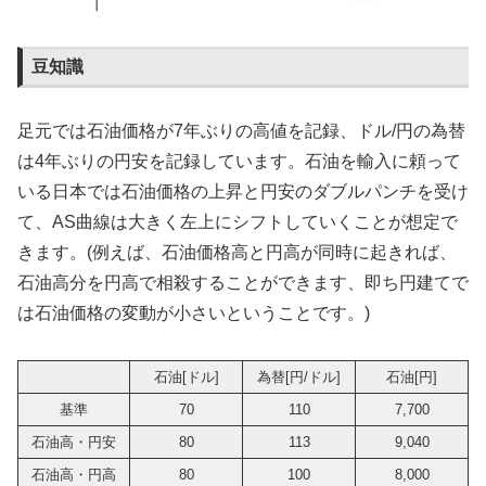
豆知識
足元では石油価格が7年ぶりの高値を記録、ドル/円の為替
は4年ぶりの円安を記録しています。石油を輸入に頼って
いる日本では石油価格の上昇と円安のダブルパンチを受け
て、AS曲線は大きく左上にシフトしていくことが想定で
きます。(例えば、石油価格高と円高が同時に起きれば、
石油高分を円高で相殺することができます、即ち円建てで
は石油価格の変動が小さいということです。)
石油[ドル]
為替[円/ドル]
石油[円]
基準
70
110
7,700
石油高・円安
80
113
9,040
石油高・円高
80
100
8,000