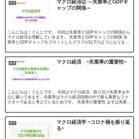
マクロ経済② ～失業率とGDPギ
経済
ャップの関係～
こんにちは！ぐんじです。 今回は失業率とGDPギャップの関係から
マクロ経済を理解していきます。 失業率とGDPギャップの関係 失
業率とGDPギャップをプロットしたグラフが以下のようになりま
す。ここではGDPギャップは右軸であり、軸...
マクロ経済 ~失業率の重要性~
経済
こんにちは！ぐんじです。 今回はマクロ経済、取り分け失業率を中
心に書いてきます。失業率はマクロ経済指標の中で最も重要なファ
クターであると考えているためです。 失業率の重要性 まずは失業率
が重要なファクターである理由になります。一言...
マクロ経済学 ~コロナ禍を振り返
経済
る~