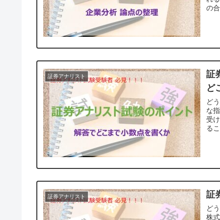
証
証券アナリスト
ど
ど
な
受け
るこ
証
証券アナリスト
ど
株式