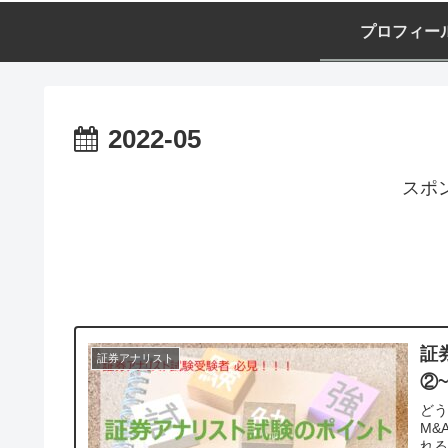
プロフィー
2022-05
スポ
証
証券アナリスト
②
ど
M&
れる