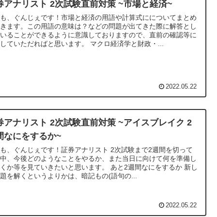
券アナリスト 2次試験直前対策 ~市場と経済~
うも、ぐんじぇです！市場と経済の用語や計算式にについてまとめ
いきます。この用語の意味は？などの問題が出てきた際に解答とし
用いることができるように意識しておりますので、直前の確認等に
していただればと思います。 マクロ経済学と財政・...
2022.05.22
券アナリスト 2次試験直前対策 ~アイスブレイク 2
間なにをするか~
も、ぐんじぇです！証券アナリスト 2次試験まで2週間を切って
た中、今後どのようなことをやるか、また当日に向けて何を準備し
くか等を見ていきたいと思います。 あと2週間なにをするか 新し
題を解くというよりかは、暗記もの(語句の...
2022.05.22