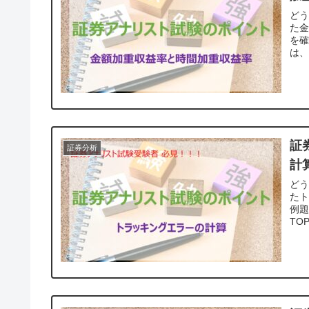
ど
た
を確
は、
証
証券分析
計
ど
た
例題
TO