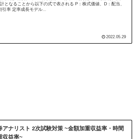
となることから以下の式で表される P：株式価値、D：配当、
割引率 定率成長モデル...
2022.05.29
券アナリスト 2次試験対策 ~金額加重収益率・時間
重収益率~