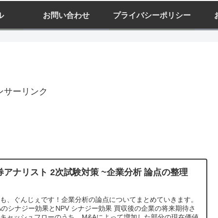
ル
お問い合わせ
プライバシーポリシー
ンサーリンク
券アナリスト 2次試験対策 ~企業分析 論点の整理
~
うも、ぐんじぇです！企業分析の論点についてまとめていきます。
Aのシナジー効果とNPV シナジー効果 買収後の企業の将来期待さ
キャッシュフローのうち、M&Aによって増加した部分の現在価値