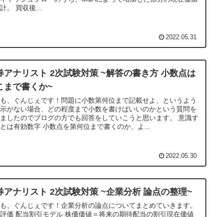
の合計。 買収後...
2022.05.31
券アナリスト 2次試験対策 ~解答の書き方 小数点は
こまで書くか~
うも、ぐんじぇです！問題に小数第何位まで記載せよ、というよう
指示がない場合、どの程度まで小数を書けばいいのかという質問を
ましたのでブログの方でも回答をしていこうと思います。 意識す
とは有効数字 小数点を第何位まで書くのか、よ...
2022.05.30
券アナリスト 2次試験対策 ~企業分析 論点の整理~
うも、ぐんじぇです！企業分析の論点についてまとめていきます。
評価 配当割引モデル 株価価値＝将来の期待配当の割引現在価値