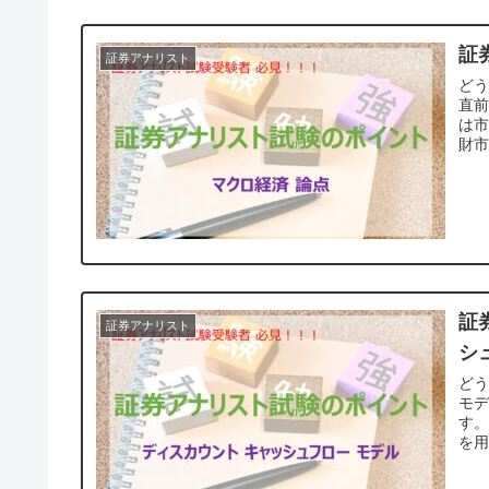
証
証券アナリスト
ど
直
は市
財市
証
証券アナリスト
シ
どう
モデ
す。
を用