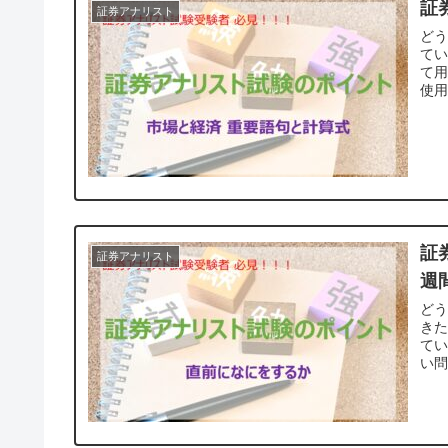
証
証券アナリスト
ど
て
て
使用
証
証券アナリスト
週
どう
き
てい
い問