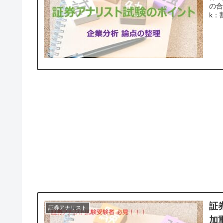
の合計
k：
証
証券アナリスト
加