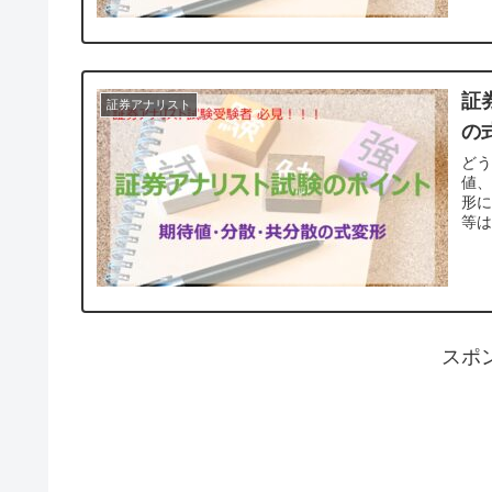
証
証券アナリスト
の
ど
値、
形につい
等は
スポ