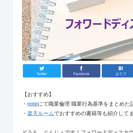
Twitter
Facebook
はてブ
【おすすめ】
・
note
にて職業倫理 職業行為基準をまとめた
・
楽天ルーム
でおすすめの書籍等も紹介して
どうも、ぐんじぇです！フォワードディスカ