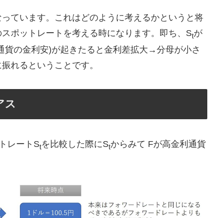
なっています。これはどのように考えるかというと将
のスポットレートを考える時になります。即ち、S
が
t
通貨の金利安)が起きたると金利差拡大→分母が小さ
に振れるということです。
アス
トレートS
を比較した際にS
からみて Fが高金利通貨
t
t