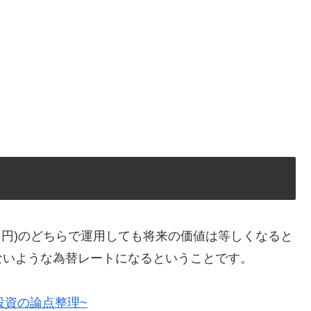
と円)のどちらで運用しても将来の価値は等しくなると
ないような為替レートになるということです。
投資の論点整理~